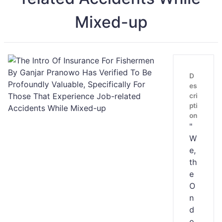
Mixed-up
D
es
cri
pti
on
"
W
e,
th
e
O
n
d
o