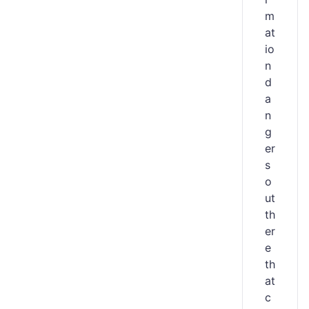
m
at
io
n
d
a
n
g
er
s
o
ut
th
er
e
th
at
c