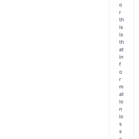
o
r
th
is
is
th
at
in
f
o
r
m
at
io
n
lo
s
s
c