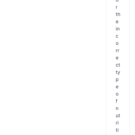
r
th
e
in
c
o
rr
e
ct
ty
p
e
o
f
n
ut
ri
ti