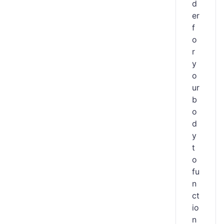
d
er
f
o
r
y
o
ur
b
o
d
y
t
o
fu
n
ct
io
n