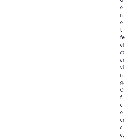
o
n
o
t
fe
el
st
ar
vi
n
g.
O
f
c
o
ur
s
e,