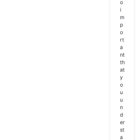
o
i
m
p
o
rt
a
nt
th
at
y
o
u
u
n
d
er
st
a