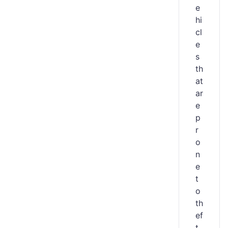
e
hi
cl
e
s
th
at
ar
e
p
r
o
n
e
t
o
th
ef
t.