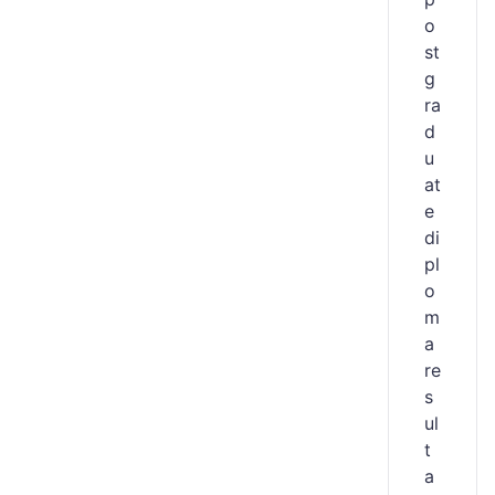
o
st
g
ra
d
u
at
e
di
pl
o
m
a
re
s
ul
t
a