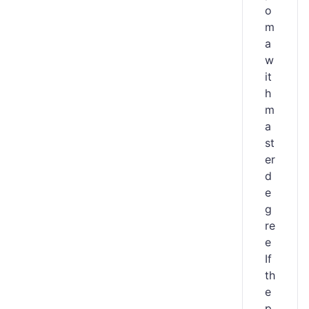
o
m
a
w
it
h
m
a
st
er
d
e
g
re
e
If
th
e
p