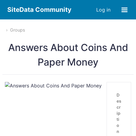
SiteData Community
Log in
Groups
Answers About Coins And
Paper Money
D
es
cr
ip
ti
o
n