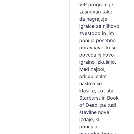
VIP program je
zasnovan tako,
da nagrajuje
igralce za njihovo
zvestobo in jim
ponuja posebno
obravnavo, ki še
poveča njihovo
igralno izkušnjo.
Med najbolj
priljubljenimi
naslovi so
klasike, kot sta
Starburst in Book
of Dead, pa tudi
številne nove
izdaje, ki
ponujajo
napredne bonus