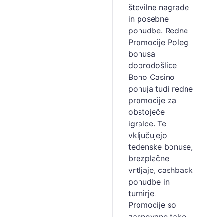
številne nagrade
in posebne
ponudbe. Redne
Promocije Poleg
bonusa
dobrodošlice
Boho Casino
ponuja tudi redne
promocije za
obstoječe
igralce. Te
vključujejo
tedenske bonuse,
brezplačne
vrtljaje, cashback
ponudbe in
turnirje.
Promocije so
zasnovane tako,