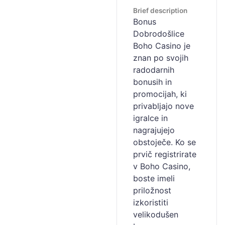
Brief description
Bonus
Dobrodošlice
Boho Casino je
znan po svojih
radodarnih
bonusih in
promocijah, ki
privabljajo nove
igralce in
nagrajujejo
obstoječe. Ko se
prvič registrirate
v Boho Casino,
boste imeli
priložnost
izkoristiti
velikodušen