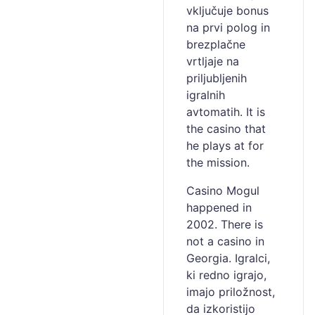
vključuje bonus
na prvi polog in
brezplačne
vrtljaje na
priljubljenih
igralnih
avtomatih. It is
the casino that
he plays at for
the mission.
Casino Mogul
happened in
2002. There is
not a casino in
Georgia. Igralci,
ki redno igrajo,
imajo priložnost,
da izkoristijo