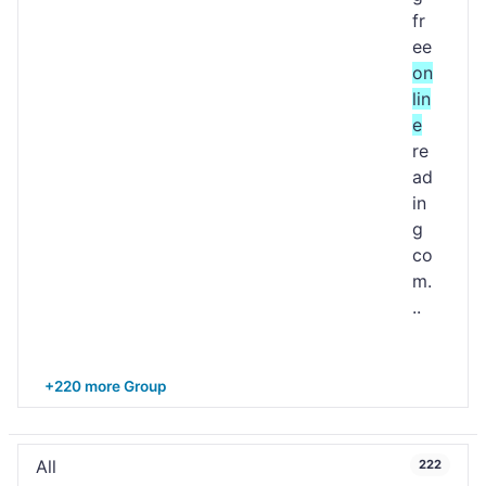
fr
ee
on
lin
e
re
ad
in
g
co
m.
..
+220 more Group
All
222