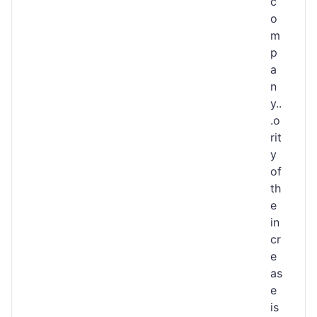
c
o
m
p
a
n
y..
.o
rit
y
of
th
e
in
cr
e
as
e
is