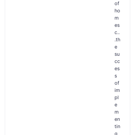
of
ho
m
es
c..
.th
e
su
cc
es
s
of
im
pl
e
m
en
tin
g