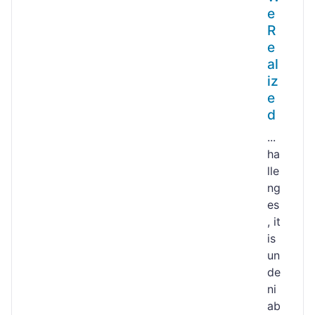
e
R
e
al
iz
e
d
...
ha
lle
ng
es
, it
is
un
de
ni
ab