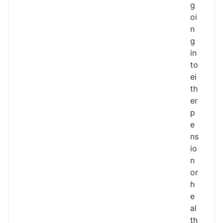
g
oi
n
g
in
to
ei
th
er
p
e
ns
io
n
or
h
e
al
th