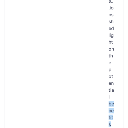
s..
.io
ns
sh
ed
lig
ht
on
th
e
p
ot
en
tia
l
be
ne
fit
s