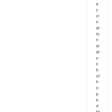
a
c
ci
n
at
io
n
st
at
u
s
b
ut
h
o
p
e
d
th