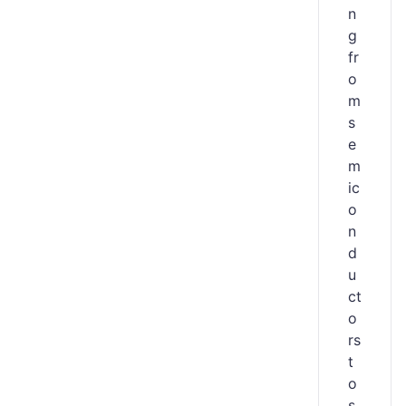
n
g
fr
o
m
s
e
m
ic
o
n
d
u
ct
o
rs
t
o
s