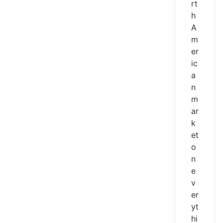
rt
h
A
m
er
ic
a
n
m
ar
k
et
o
n
e
v
er
yt
hi