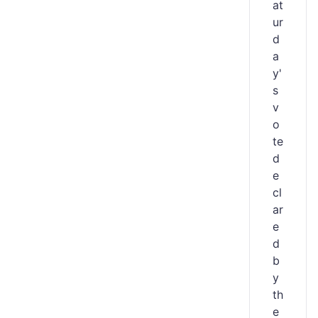
at
ur
d
a
y'
s
v
o
te
d
e
cl
ar
e
d
b
y
th
e