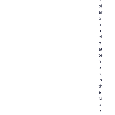
ol
ar
p
a
n
el
b
at
te
ri
e
s,
in
th
e
fa
c
e