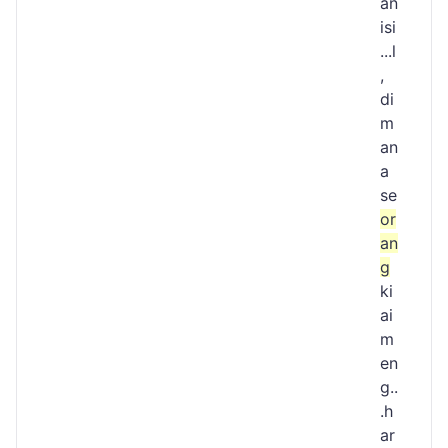
an
isi
...l
,
di
m
an
a
se
or
an
g
ki
ai
m
en
g..
.h
ar