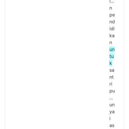
l...
n
pe
nd
idi
ka
n
un
tu
k
sa
nt
ri
pu
...
un
ya
i
as