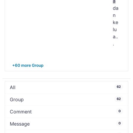
a
da
n
ke
lu
a..
.
+60 more Group
All
62
Group
62
Comment
0
Message
0