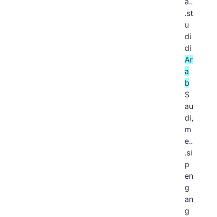
a..
.st
u
di
di
Ar
a
b
S
au
di,
m
e..
.si
p
en
g
an
g