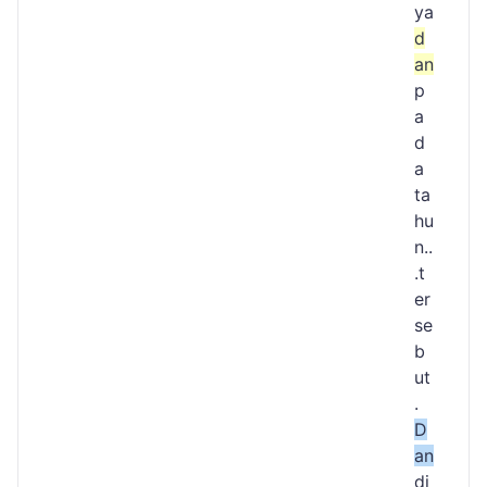
ya
d
an
p
a
d
a
ta
hu
n..
.t
er
se
b
ut
.
D
an
di