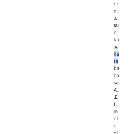
re
n..
.u
su
n
ko
sa
ka
ta
ba
ha
sa
A..
.E
ti
m
ol
o
gi