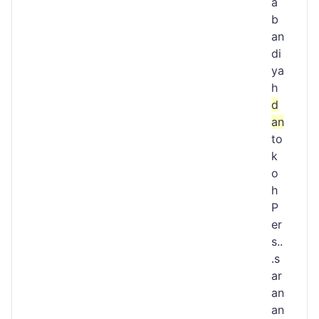
a
b
an
di
ya
h
d
an
to
k
o
h
P
er
s..
.s
ar
an
an