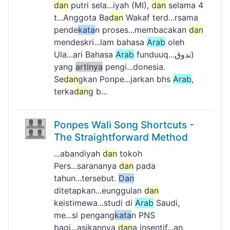
dan
putri sela...iyah (MI),
dan
selama 4
t...Anggota Ba
dan
Wakaf terd...rsama
pende
kata
n proses...membacakan
dan
mendeskri...lam bahasa
Arab
oleh
Ula...ari Bahasa
Arab
funduuq...ندوق)
yang
artinya
pengi...donesia.
Se
dan
gkan Ponpe...jarkan bhs
Arab
,
terka
dan
g b...
Ponpes Wali Song Shortcuts -
The Straightforward Method
...abandiyah
dan
tokoh
Pers...sarananya
dan
pada
tahun...tersebut.
Dan
ditetapkan...eunggulan
dan
keistimewa...studi di
Arab
Saudi,
me...si pengang
kata
n PNS
bagi...asikannya
dan
a insentif...an