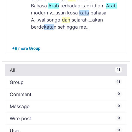
Bahasa
Arab
terhadap...adi idiom
Arab
modern y...usun kosa
kata
bahasa
A...walisongo
dan
sejarah....akan
berde
kata
n sehingga me...
+9 more Group
All
11
Group
11
Comment
0
Message
0
Wire post
0
User
0